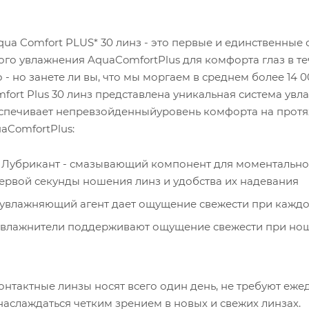
qua Comfort PLUS* 30 линз - это первые и единственны
го увлажнения AquaComfortPlus для комфорта глаз в те
 - но занете ли вы, что мы моргаем в среднем более 14 
fort Plus 30 линз представлена уникальная система увл
спечивает непревзойденныйуровень комфорта на протяж
aComfortPlus:
Лубрикант - смазывающий компонент для моментального
ервой секунды ношения линз и удобства их надевания
увлажняющий агент дает ощущение свежести при каждо
влажнители поддерживают ощущение свежести при ноше
нтактные линзы носят всего один день, не требуют ежед
наслаждаться четким зрением в новых и свежих линзах.