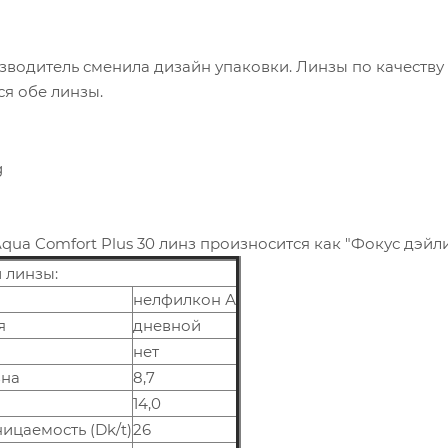
водитель сменила дизайн упаковки. Линзы по качеству 
я обе линзы.
Aqua Comfort Plus 30 линз произносится как "Фокус дэйл
 линзы:
нелфилкон А
я
дневной
нет
зна
8,7
14,0
ицаемость (Dk/t)
26