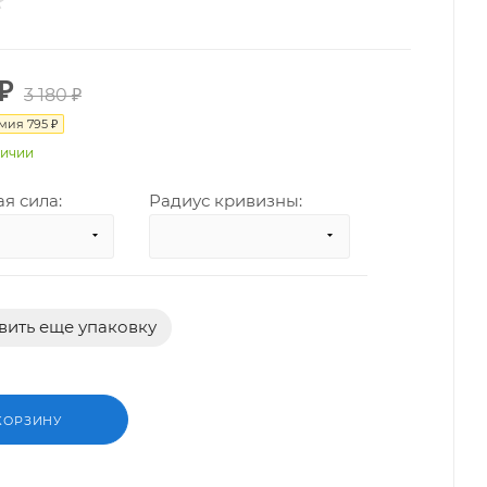
₽
3 180
₽
омия
795
₽
личии
я сила:
Радиус кривизны:
ить еще упаковку
КОРЗИНУ