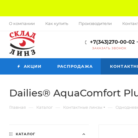
О компании
Как купить
Производители
Контак
+7(343)270-00-02
ЗАКАЗАТЬ ЗВОНОК
АКЦИИ
РАСПРОДАЖА
КОНТАКТН
Dailies® AquaComfort Pl
—
—
—
Главная
Каталог
Контактные линзы
Одноднев
КАТАЛОГ