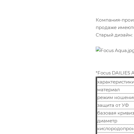
Компания-произ
продаже имеютс
Старый дизайн:
*Focus DAILIES 
характеристики
материал
режим ношени
защита от УФ
базовая криви
диаметр
кислородопрон