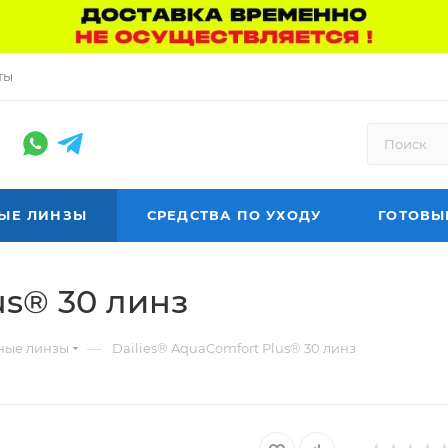
ты
ЫЕ ЛИНЗЫ
СРЕДСТВА ПО УХОДУ
ГОТОВЫ
us® 30 линз
—
ные линзы
Dailies® AquaComfort Plus® 30 линз