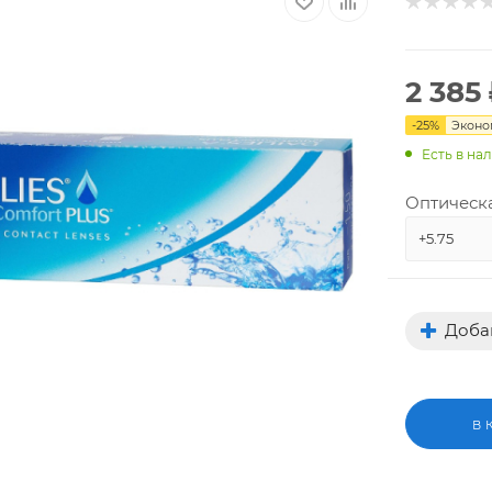
2 385
-
25
%
Экон
Есть в на
Оптическа
+5.75
Добав
В 