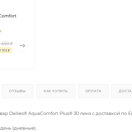
Comfort
и
7 650 ₽
1 913 ₽
ОТЗЫВЫ
КАК КУПИТЬ
ОПЛАТА
ДОСТА
вар Dailies® AquaComfort Plus® 30 линз с доставкой по 
день (дневные).