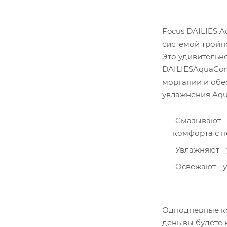
Focus DAILIES A
системой тройно
Это удивительно
DAILIESAquaCom
моргании и обе
увлажнения Aqu
Смазывают - 
комфорта с п
Увлажняют - 
Освежают - у
Однодневные ко
день вы будете 