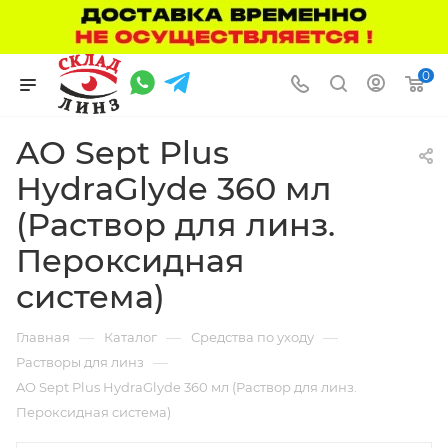
0
AO Sept Plus
HydraGlyde 360 мл
(Раствор для линз.
Пероксидная
система)
—
—
—
Главная
Каталог
Средства по уходу
—
Растворы для линз
AO Sept Plus HydraGlyde 360 мл (Раствор для линз.
Пероксидная система)