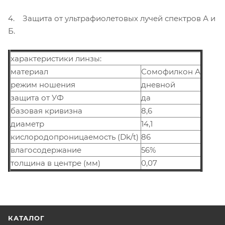
4. Защита от ультрафиолетовых лучей спектров А и
Б.
характеристики линзы:
материал
Сомофилкон А
режим ношения
дневной
защита от УФ
да
базовая кривизна
8,6
диаметр
14,1
кислородопроницаемость (Dk/t)
86
влагосодержание
56%
толщина в центре (мм)
0,07
КАТАЛОГ