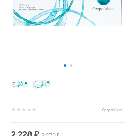
2 228
₽
2 970
₽